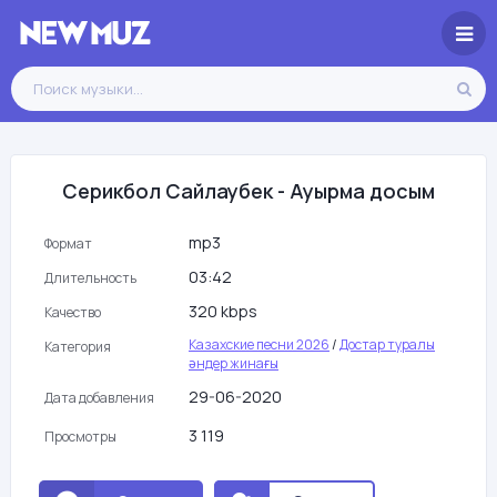
Серикбол Сайлаубек - Ауырма досым
mp3
Формат
03:42
Длительность
320 kbps
Качество
Казахские песни 2026
/
Достар туралы
Категория
әндер жинағы
29-06-2020
Дата добавления
3 119
Просмотры