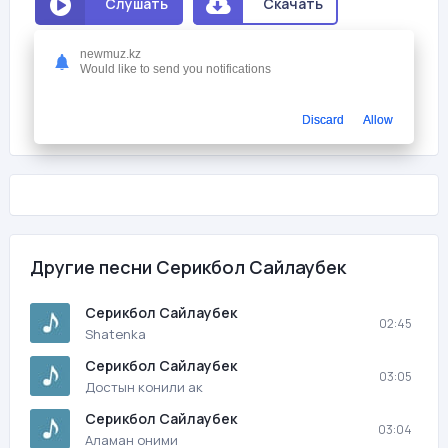
Слушать
Скачать
newmuz.kz
Мне нравится
1
Would like to send you notifications
На этой странице вы можете скачать песню бесплатно Серикбол
Сайлаубек - Ауырма досым с битрейтом 320 kb/s и
Discard
Allow
продолжительностью 03:42 в mp3 формате и слушать онлайн.
Другие песни Серикбол Сайлаубек
Серикбол Сайлаубек
02:45
Shatenka
Серикбол Сайлаубек
03:05
Достын конили ак
Серикбол Сайлаубек
03:04
Аламан оними