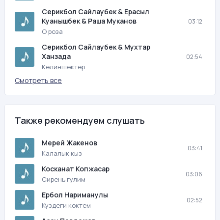
Серикбол Сайлаубек & Ерасыл
Куанышбек & Раша Муканов
03:12
О роза
Серикбол Сайлаубек & Мухтар
Ханзада
02:54
Келиншектер
Смотреть все
Также рекомендуем слушать
Мерей Жакенов
03:41
Калалык кыз
Косканат Копжасар
03:06
Сирень гулим
Ербол Нариманулы
02:52
Куздеги коктем