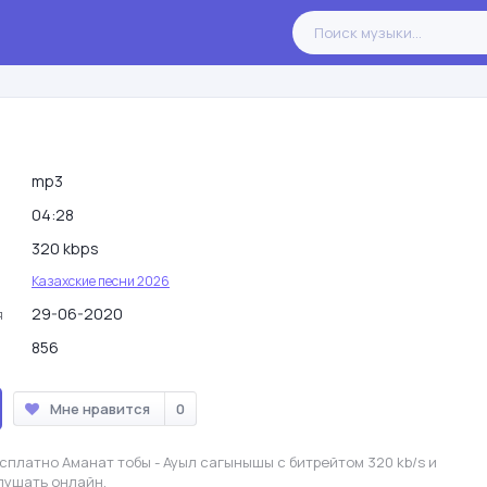
mp3
04:28
320 kbps
Казахские песни 2026
29-06-2020
я
856
Мне нравится
0
сплатно Аманат тобы - Ауыл сагынышы с битрейтом 320 kb/s и
лушать онлайн.