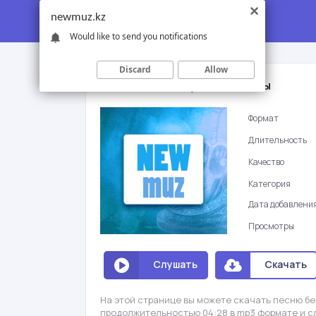
newmuz.kz
Would like to send you notifications
Discard
Allow
Аманат тобы - Ауыл сагынышы
Формат
Длительность
Качество
Категория
Дата добавлени
Просмотры
Слушать
Скачать
На этой странице вы можете скачать песню бе
продолжительностью 04:28 в mp3 формате и с