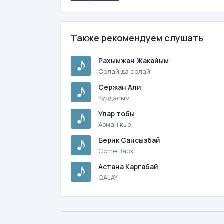
Также рекомендуем слушать
Рахымжан Жакайым
Солай да солай
Сержан Али
Курдасым
Улар тобы
Арман кыз
Берик Сансызбай
Come Back
Астана Каргабай
QALAY