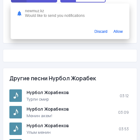
newmuz.kz
Мне нравится
0
Would like to send you notifications
На этой странице вы можете скачать песню бесплатно Нурбол
Жорабек - Жар издеп журмин с битрейтом 320 kb/s и
Discard
Allow
продолжительностью 03:22 в mp3 формате и слушать онлайн.
Другие песни Нурбол Жорабек
Нурбол Жорабеков
03:12
Турли омир
Нурбол Жорабеков
03:09
Менин акем!
Нурбол Жорабеков
03:53
Улым менин