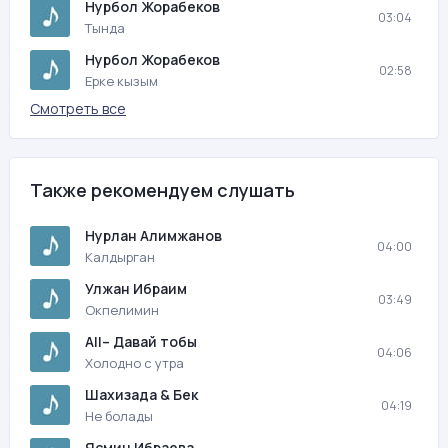
Нурбол Жорабеков
03:04
Тында
Нурбол Жорабеков
02:58
Ерке кызым
Смотреть все
Также рекомендуем слушать
Нурлан Алимжанов
04:00
Калдырган
Улжан Ибраим
03:49
Окпелимин
All– Давай тобы
04:06
Холодно с утра
Шахизада & Бек
04:19
Не болады
Ясмин Ибраева