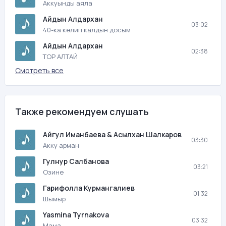
Аккуынды аяла
Айдын Алдархан
03:02
40-ка келип калдын досым
Айдын Алдархан
02:38
ТОР АЛТАЙ
Смотреть все
Также рекомендуем слушать
Айгул Иманбаева & Асылхан Шалкаров
03:30
Акку арман
Гулнур Салбанова
03:21
Озине
Гарифолла Курмангалиев
01:32
Шымыр
Yasmina Tyrnakova
03:32
Мама