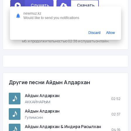
Слушать
Скачать
newmuz.kz
Would like to send you notifications
Мне нравится
2
На этой странице вы можете скачать песню бесплатно Айдын
Discard
Allow
Алдархан - ТОР АЛТАЙ с битрейтом 320 kb/s, размером файла 6,8
мб. и продолжительностью 02:38 и слушать онлайн.
Другие песни Айдын Алдархан
Айдын Алдархан
02:52
АККАЙНАРЫМ
Айдын Алдархан
02:37
Гулимсин
Айдын Алдархан​​​​​​​ & Индира Расылхан
04:16