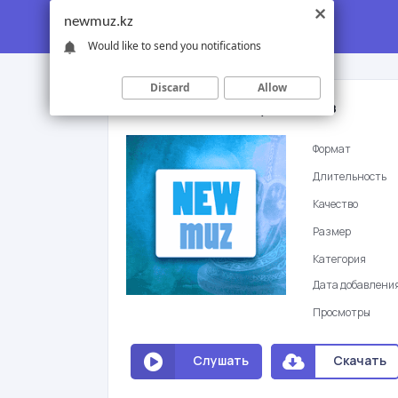
newmuz.kz
Would like to send you notifications
Discard
Allow
Кенес Алимжан - Жуп екенбиз
Формат
Длительность
Качество
Размер
Категория
Дата добавлени
Просмотры
Слушать
Скачать