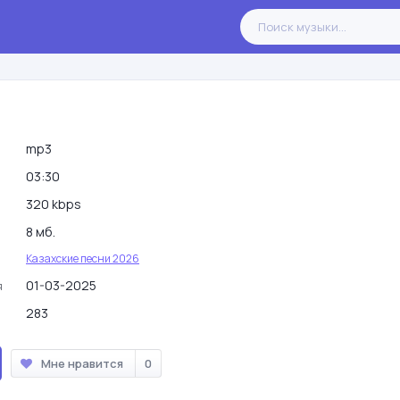
mp3
03:30
320 kbps
8 мб.
Казахские песни 2026
01-03-2025
я
283
Мне нравится
0