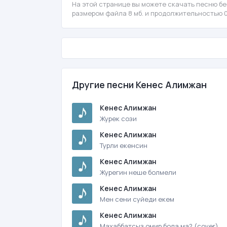
На этой странице вы можете скачать песню бе
размером файла 8 мб. и продолжительностью 0
Другие песни Кенес Алимжан
Кенес Алимжан
Журек сози
Кенес Алимжан
Турли екенсин
Кенес Алимжан
Журегин неше болмели
Кенес Алимжан
Мен сени суйеди екем
Кенес Алимжан
Махаббатсыз омир бола ма? (cover)