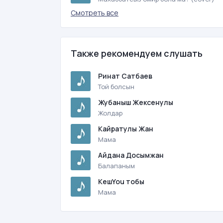
Смотреть все
Также рекомендуем слушать
Ринат Сатбаев
Той болсын
Жубаныш Жексенулы
Жолдар
Кайратулы Жан
Мама
Айдана Досымжан
Балапаным
КешYou тобы
Мама