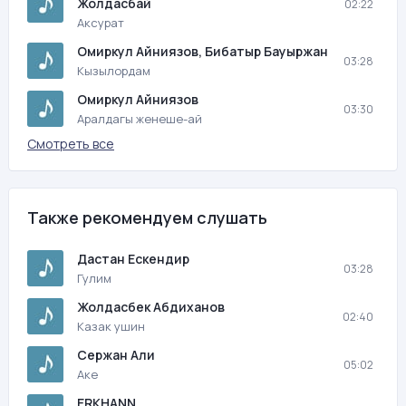
Жолдасбай
02:22
Аксурат
Омиркул Айниязов, Бибатыр Бауыржан
03:28
Кызылордам
Омиркул Айниязов
03:30
Аралдагы женеше-ай
Смотреть все
Также рекомендуем слушать
Дастан Ескендир
03:28
Гулим
Жолдасбек Абдиханов
02:40
Казак ушин
Сержан Али
05:02
Аке
ERKHANN