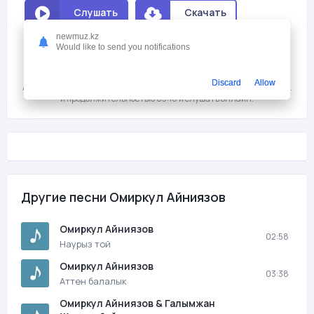
Слушать
Скачать
newmuz.kz
Would like to send you notifications
Мне нравится
1
На этой странице вы можете скачать песню бесплатно Омиркул
Discard
Allow
Айниязов - Туркистан с битрейтом 320 kb/s, размером файла 7.5 мб.
и продолжительностью 03:16 и слушать онлайн.
Другие песни Омиркул Айниязов
Омиркул Айниязов
02:58
Наурыз той
Омиркул Айниязов
03:38
Аттен балалык
Омиркул Айниязов & Галымжан