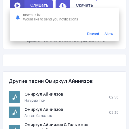
Слушать
Скачать
newmuz.kz
Would like to send you notifications
Мне нравится
0
На этой странице вы можете скачать песню бесплатно Омиркул
Discard
Allow
Айниязов - Кориктим с битрейтом 320 kb/s, размером файла 9,1 мб.
и продолжительностью 03:54 и слушать онлайн.
Другие песни Омиркул Айниязов
Омиркул Айниязов
02:58
Наурыз той
Омиркул Айниязов
03:38
Аттен балалык
Омиркул Айниязов & Галымжан