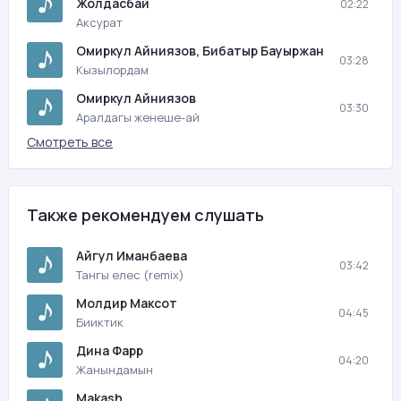
Жолдасбай
02:22
Аксурат
Омиркул Айниязов, Бибатыр Бауыржан
03:28
Кызылордам
Омиркул Айниязов
03:30
Аралдагы женеше-ай
Смотреть все
Также рекомендуем слушать
Айгул Иманбаева
03:42
Тангы елес (remix)
Молдир Максот
04:45
Бииктик
Дина Фарр
04:20
Жанындамын
Makash