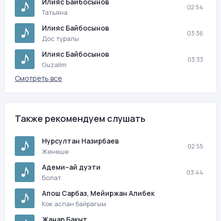
Илияс Байбосынов
02:54
Татьяна
Илияс Байбосынов
03:36
Дос туралы
Илияс Байбосынов
03:33
Guzalim
Смотреть все
Также рекомендуем слушать
Нурсултан Назирбаев
02:55
Женеше
Адеми–ай дуэти
03:44
Болат
Апош Сарбаз, Мейиржан Алибек
Кок аспан байрагым
Жанар Бакыт