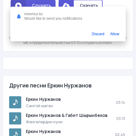
Слушать
Скачать
newmuz.kz
Would like to send you notifications
Мне нравится
5
На этой странице вы можете скачать песню бесплатно Еркин
Discard
Allow
Нуржанов - Елге сагыныш с битрейтом 320 kb/s, размером файла 7,5
мб. и продолжительностью 03:12 и слушать онлайн.
Другие песни Еркин Нуржанов
Еркин Нуржанов
03:14
Сангой маган
Еркин Нуржанов & Габит Шырынбеков
03:13
Женгелердин куни
Еркин Нуржанов
02:45