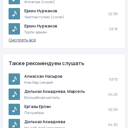
Аппагым (cover)
Еркин Нуржанов
02:36
Умитим гулим (cover)
Еркин Нуржанов
03:18
Турли арман
Смотреть все
Также рекомендуем слушать
Алмасхан Насыров
03:10
Ким бар сендей
Дильназ Ахмадиева, Марсель
04:25
Волшебная метель
Ергазы Ерлан
02:28
Патшайым
Дильназ Ахмадиева
04:30
Не забывай мои глаза