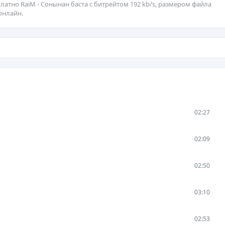
латно RaiM - Сонынан баста с битрейтом 192 kb/s, размером файла
онлайн.
02:27
02:09
02:50
03:10
02:53