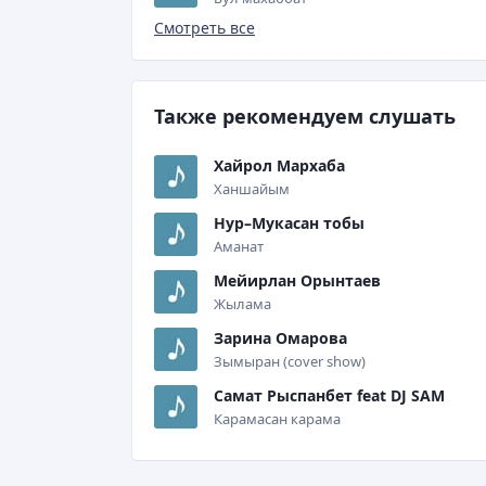
Смотреть все
Также рекомендуем слушать
Хайрол Мархаба
Ханшайым
Нур–Мукасан тобы
Аманат
Мейирлан Орынтаев
Жылама
Зарина Омарова
Зымыран (cover show)
Самат Рыспанбет feat DJ SAM
Карамасан карама