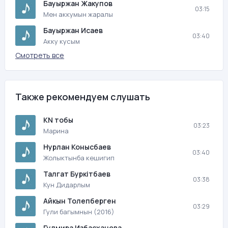
Бауыржан Жакупов
03:15
Мен аккумын жаралы
Бауыржан Исаев
03:40
Акку кусым
Смотреть все
Также рекомендуем слушать
KN тобы
03:23
Марина
Нурлан Конысбаев
03:40
Жолыктынба кешигип
Талгат Буркiтбаев
03:38
Кун Дидарлым
Айкын Толепберген
03:29
Гули багымнын (2016)
Гулмира Избасханова