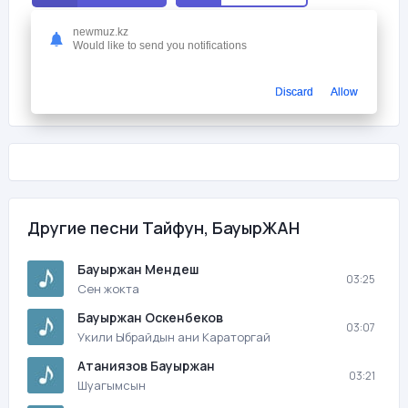
newmuz.kz
Мне нравится
0
Would like to send you notifications
На этой странице вы можете скачать песню бесплатно Тайфун,
БауырЖАН – Киналадын мени с битрейтом 180 kb/s и
Discard
Allow
продолжительностью 03:28 в mp3 формате и слушать онлайн.
Другие песни Тайфун, БауырЖАН
Бауыржан Мендеш
03:25
Сен жокта
Бауыржан Оскенбеков
03:07
Укили Ыбрайдын ани Караторгай
Атаниязов Бауыржан
03:21
Шуагымсын