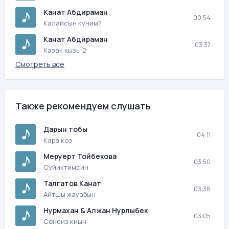
Канат Абдираман
00:54
Калайсын куним?
Канат Абдираман
03:37
Казак кызы 2
Смотреть все
Также рекомендуем слушать
Дарын тобы
04:11
Кара коз
Меруерт Тойбекова
03:50
Суйиктимсин
Талгатов Канат
03:38
Айтшы жауабын
Нурмахан & Алжан Нурлыбек
03:05
Сенсиз киын