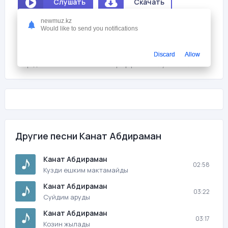
Слушать
Скачать
newmuz.kz
Мне нравится
2
Would like to send you notifications
На этой странице вы можете скачать песню бесплатно Канат
Discard
Allow
Абдираман - Туган кунинмен ботам с битрейтом 320 kb/s и
продолжительностью 03:34 в mp3 формате и слушать онлайн.
Другие песни Канат Абдираман
Канат Абдираман
02:58
Кузди ешким мактамайды
Канат Абдираман
03:22
Суйдим аруды
Канат Абдираман
03:17
Козин жылады