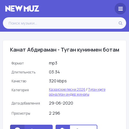
Канат Абдираман - Туган кунинмен ботам
mp3
Формат
03:34
Длительность
320 kbps
Качество
Казахские песни 2026
/
Туған күнге
Категория
арналған әндер жинағы
29-06-2020
Дата добавления
2 296
Просмотры