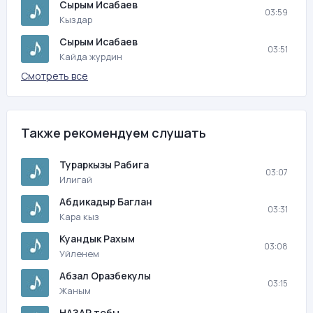
Сырым Исабаев
03:59
Кыздар
Сырым Исабаев
03:51
Кайда журдин
Смотреть все
Также рекомендуем слушать
Тураркызы Рабига
03:07
Илигай
Абдикадыр Баглан
03:31
Кара кыз
Куандык Рахым
03:08
Уйленем
Абзал Оразбекулы
03:15
Жаным
НАЗАР тобы