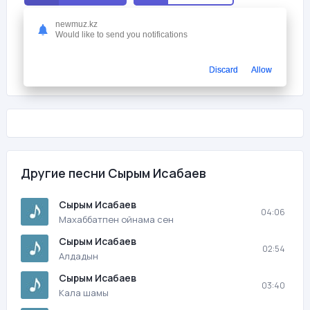
newmuz.kz
Мне нравится
2
Would like to send you notifications
На этой странице вы можете скачать песню бесплатно Сырым
Исабаев - Омир с битрейтом 320 kb/s и продолжительностью 03:43
Discard
Allow
в mp3 формате и слушать онлайн.
Другие песни Сырым Исабаев
Сырым Исабаев
04:06
Махаббатпен ойнама сен
Сырым Исабаев
02:54
Алдадын
Сырым Исабаев
03:40
Кала шамы