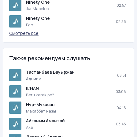
Ninety One
02:57
Jur Mapelep
Ninety One
02:36
Ego
Смотреть все
Также рекомендуем слушать
Тастанбаев Бауыржан
03:51
Адемим
IL’HAN
03:08
Beru kerek pe?
Нур–Мукасан
04:16
Махаббат назы
Айганым Амантай
03:45
Аке
Дастан & Арслан