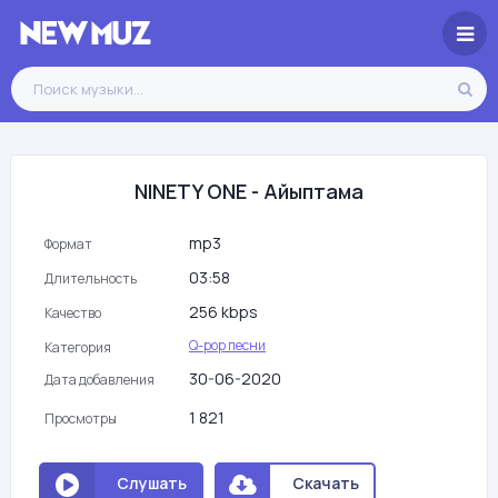
NINETY ONE - Айыптама
mp3
Формат
03:58
Длительность
256 kbps
Качество
Q-pop песни
Категория
30-06-2020
Дата добавления
1 821
Просмотры
Слушать
Скачать