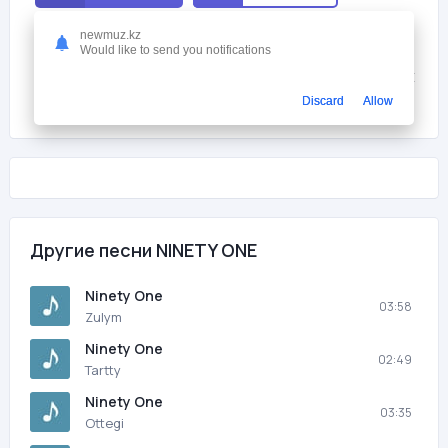
newmuz.kz
Мне нравится
0
Would like to send you notifications
На этой странице вы можете скачать песню бесплатно NINETY ONE
- Айыптама с битрейтом 256 kb/s и продолжительностью 03:58 в
Discard
Allow
mp3 формате и слушать онлайн.
Другие песни NINETY ONE
Ninety One
03:58
Zulym
Ninety One
02:49
Tartty
Ninety One
03:35
Ottegi