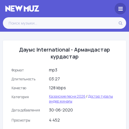
Дауыс International - Армандастар
курдастар
mp3
Формат
03:27
Длительность
128 kbps
Качество
Казахские песни 2026
/
Достар туралы
Категория
әндер жинағы
30-06-2020
Дата добавления
4 452
Просмотры