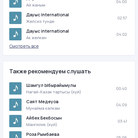
04:00
Ай жаным
Дауыс International
02:57
Желсиз тунде
Дауыс international
04:02
Ак желкен
Смотреть все
Также рекомендуем слушать
Шамгул Ыбырайымулы
00:40
Нагай–Казак тартысы (куй)
Саят Медеуов
04:09
Мунайма калкам
Айбек Бекбосын
03:41
Мангилик (куй)
Роза Рымбаева
05:06