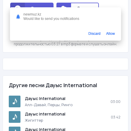
Слушать
Скачать
newmuz.kz
Would like to send you notifications
Мне нравится
4
Discard
Allow
На этой странице вы можете скачать песню бесплатно Дауыс
International - Армандастар курдастар с битрейтом 128 kb/s и
продолжительностью 03:27 в mp3 формате и слушать онлайн.
Другие песни Дауыс International
Дауыс International
03:00
Алл–Давай, Перцы, Ринго
Дауыс international
03:42
Жигиттер
Дауыс International