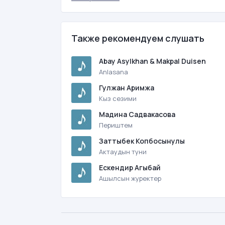
Также рекомендуем слушать
Abay Asylkhan & Makpal Duisen
Anlasana
Гулжан Аримжа
Кыз сезими
Мадина Садвакасова
Периштем
Заттыбек Копбосынулы
Актаудын туни
Ескендир Агыбай
Ашылсын журектер