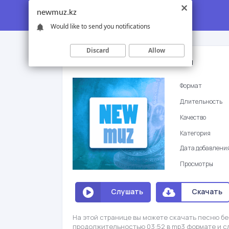
newmuz.kz
Would like to send you notifications
Discard
Allow
Канат Умбетов - Жан анашым
Формат
Длительность
Качество
Категория
Дата добавлени
Просмотры
Слушать
Скачать
На этой странице вы можете скачать песню бе
продолжительностью 03:52 в mp3 формате и с