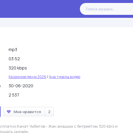
mp3
03:52
320 kbps
Казахские песни 2026
/
Ана туралы әндер
30-06-2020
я
2 537
Мне нравится
2
сплатно Канат Умбетов - Жан анашым с битрейтом 320 kb/s и
лушать онлайн.