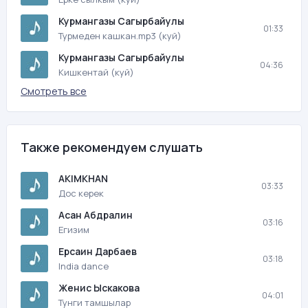
Курмангазы Сагырбайулы
01:33
Турмеден кашкан.mp3 (куй)
Курмангазы Сагырбайулы
04:36
Кишкентай (куй)
Смотреть все
Также рекомендуем слушать
AKIMKHAN
03:33
Дос керек
Асан Абдралин
03:16
Егизим
Ерсаин Дарбаев
03:18
India dance
Женис Ыскакова
04:01
Тунги тамшылар