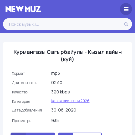
Курмангазы Сагырбайулы - Кызыл кайын
(куй)
mp3
Формат
02:10
Длительность
320 kbps
Качество
Казахские песни 2026
Категория
30-06-2020
Дата добавления
935
Просмотры