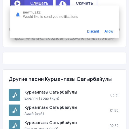
Слушать
Скачать
newmuz.kz
Would like to send you notifications
Мне нравится
0
На этой странице вы можете скачать песню бесплатно Курмангазы
Discard
Allow
Сагырбайулы - Кызыл кайын (куй) с битрейтом 320 kb/s и
продолжительностью 02:10 в mp3 формате и слушать онлайн.
Другие песни Курмангазы Сагырбайулы
Курмангазы Сагырбайулы
03:31
Ежелги Тараз (куй)
Курмангазы Сагырбайулы
01:58
Адай (куй)
Курмангазы Сагырбайулы
02:32
Ерке сылкым (куй)