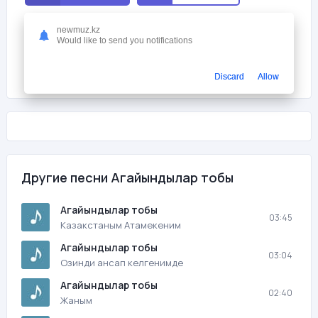
Мне нравится
1
newmuz.kz
Would like to send you notifications
На этой странице вы можете скачать песню бесплатно
Агайындылар тобы - Сую деген с битрейтом 320 kb/s и
Discard
Allow
продолжительностью 03:20 в mp3 формате и слушать онлайн.
Другие песни Агайындылар тобы
Агайындылар тобы
03:45
Казакстаным Атамекеним
Агайындылар тобы
03:04
Озинди ансап келгенимде
Агайындылар тобы
02:40
Жаным