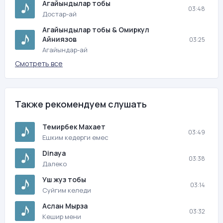
Агайындылар тобы
03:48
Достар-ай
Агайындылар тобы & Омиркул
Айниязов
03:25
Агайындар-ай
Смотреть все
Также рекомендуем слушать
Темирбек Махает
03:49
Ешким кедерги емес
Dinaya
03:38
Далеко
Уш жуз тобы
03:14
Суйгим келеди
Аслан Мырза
03:32
Кешир мени