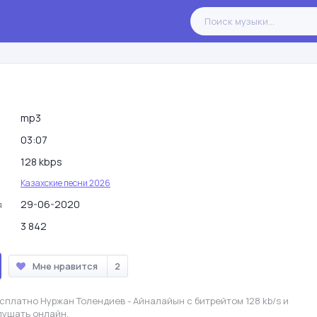
mp3
03:07
128 kbps
Казахские песни 2026
29-06-2020
я
3 842
Мне нравится
2
сплатно Нуржан Толендиев - Айналайын с битрейтом 128 kb/s и
лушать онлайн.