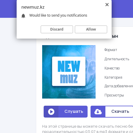
newmuz.kz
Would like to send you notifications
Discard
Allow
Нуржан Толендиев - Айналайын
Формат
Длительность
Качество
Категория
Дата добавлени
Просмотры
Слушать
Скачать
На этой странице вы можете скачать песню бе
продолжительностью 03:07 в mp3 формате и с