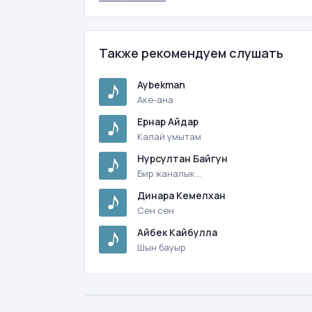
Также рекомендуем слушать
Aybekman
Аке-ана
Ернар Айдар
Калай умытам
Нурсултан Байгун
Бир жаналык...
Динара Кемелхан
Сен сен
Айбек Кайбулла
Шын бауыр