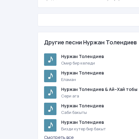
Другие песни Нуржан Толендиев
Нуржан Толендиев
Омир бир келеди
Нуржан Толендиев
Еламан
Нуржан Толендиев & Ай–Хай тобы
Сери ага
Нуржан Толендиев
Саби бакыты
Нуржан Толендиев
Бизди кутер бир бакыт
Смотреть все