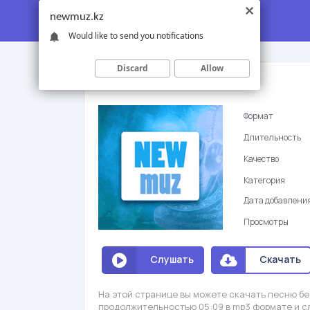
newmuz.kz
Would like to send you notifications
Discard
Allow
Али Окапов - Алга
Формат
Длительность
Качество
Категория
Дата добавлени
Просмотры
Слушать
Скачать
На этой странице вы можете скачать песню бес
продолжительностью 05:09 в mp3 формате и с