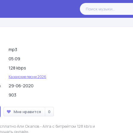
mp3
05:09
128 kbps
Казахские песни 2026
29-06-2020
я
903
Мне нравится
0
платно Али Окапов - Алга с битрейтом 128 kb/s и
лушать онлайн.