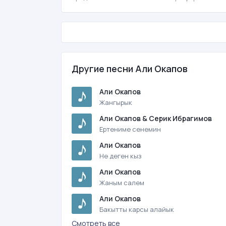
Другие песни Али Окапов
Али Окапов
Жангырык
Али Окапов & Серик Ибрагимов
Ертениме сенемин
Али Окапов
Не деген кыз
Али Окапов
Жаным салем
Али Окапов
Бакытты карсы алайык
Смотреть все