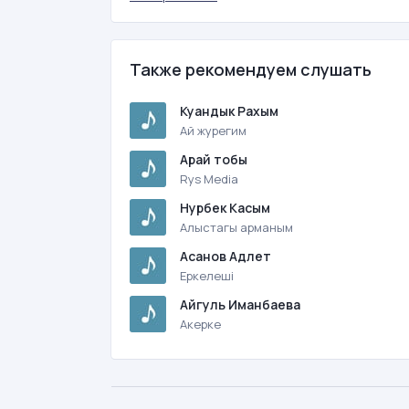
Также рекомендуем слушать
Куандык Рахым
Ай журегим
Арай тобы
Rys Media
Нурбек Касым
Алыстагы арманым
Асанов Адлет
Еркелешi
Айгуль Иманбаева
Акерке